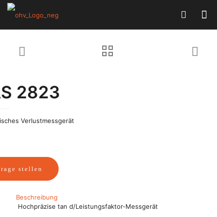
AS 2823
risches Verlustmessgerät
rage stellen
Beschreibung
Hochpräzise tan d/Leistungsfaktor-Messgerät