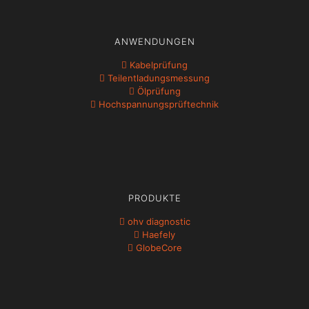
ANWENDUNGEN
Kabelprüfung
Teil­ent­ladungs­messung
Ölprüfung
Hochspannungs­prüftechnik
PRODUKTE
ohv diagnostic
Haefely
GlobeCore