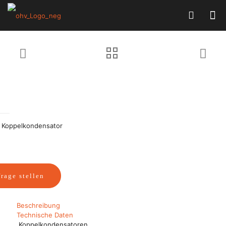
r Koppelkondensator
rage stellen
Beschreibung
Technische Daten
Koppelkondensatoren